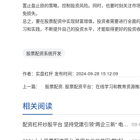
置止盈止损的策略，控制投资风险。同时，也要时刻关注市
免损失。
总之，要在股票配资中实现财富增值，投资者需要进行全面
习和实践，不断提升自己的投资水平，才能取得更好的投资
股票配资系统开发
作者：实盘杠杆
发布时间：2024-09-28 15:12:09
上一篇：
股票配资. 股票配资平台：在线学习和教育资源推
相关阅读
配资杠杆炒股平台 坚持党建引领“两企三新” 电商合肥琥珀说成功举办
09-