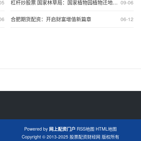
05
杠杆炒股票 国家林草局：国家植物园植物迁地保护能力大幅提升
09-06
06
合肥期货配资：开启财富增值新篇章
06-12
Powered by
网上配资门户
RSS地图
HTML地图
Copyright
© 2013-2025
股票配资财经网
版权所有