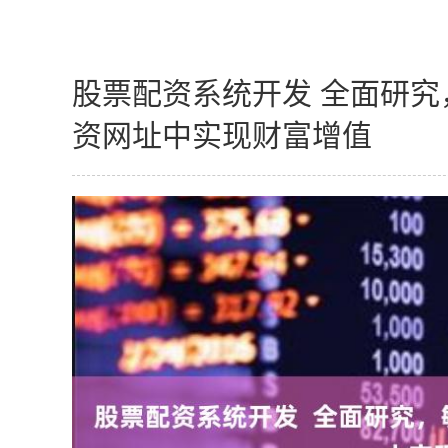
股票配资系统开发 全面研
资网址中实现财富增值