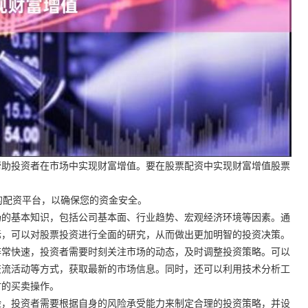
帮助投资者在市场中实现财富增值。要在股票配资中实现财富增值股票
。
的配资平台，以确保您的资金安全。
场的基本知识，包括公司基本面、行业趋势、宏观经济环境等因素。通
标，可以对股票投资进行全面的研究，从而做出更加明智的投资决策。
非常快速，投资者需要时刻关注市场的动态，及时调整投资策略。可以
交流活动等方式，获取最新的市场信息。同时，还可以利用技术分析工
时的买卖操作。
险，投资者需要根据自身的风险承受能力来制定合理的投资策略，并设