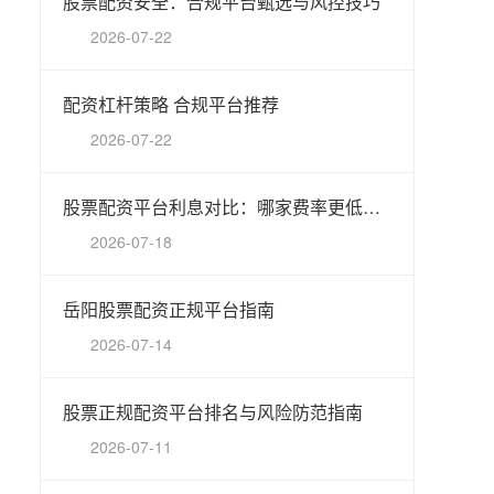
股票配资安全：合规平台甄选与风控技巧
2026-07-22
配资杠杆策略 合规平台推荐
2026-07-22
股票配资平台利息对比：哪家费率更低更划算
2026-07-18
岳阳股票配资正规平台指南
2026-07-14
股票正规配资平台排名与风险防范指南
2026-07-11