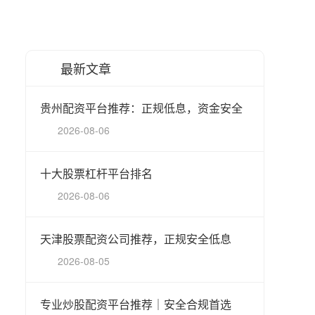
最新文章
贵州配资平台推荐：正规低息，资金安全
2026-08-06
十大股票杠杆平台排名
2026-08-06
天津股票配资公司推荐，正规安全低息
2026-08-05
专业炒股配资平台推荐｜安全合规首选