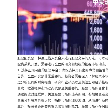
股票配资是一种通过借入资金来进行股票交易的方法，可以
配资系统开发，需要进行全面的研究和敏锐的把握市场动态
1. 选择正规可靠的配资平台：确保选择具有良好声誉和监管
首先，全面研究是非常重要的。投资者需要深入了解股票市
过分析公司的财务报表、研究行业动态以及关注宏观经济指
其次，敏锐把握市场动态也是至关重要的。股票市场的变化
通过阅读财经媒体、关注股票市场的热点新闻、参加投资者
具来分析股票价格走势，捕捉市场的短期波动，从而进行及
此外，投资者还需要具备风险管理的能力。股票市场存在风