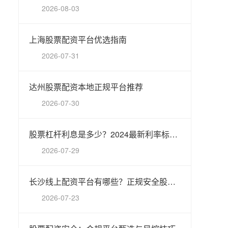
2026-08-03
上海股票配资平台优选指南
2026-07-31
达州股票配资本地正规平台推荐
2026-07-30
股票杠杆利息是多少？2024最新利率标准与计算方式
2026-07-29
长沙线上配资平台有哪些？正规安全股票配资公司推荐
2026-07-23