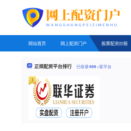
网站首页
网上配资门户
股票配资炒股
正规配资平台排行
已收录
999
+家平台