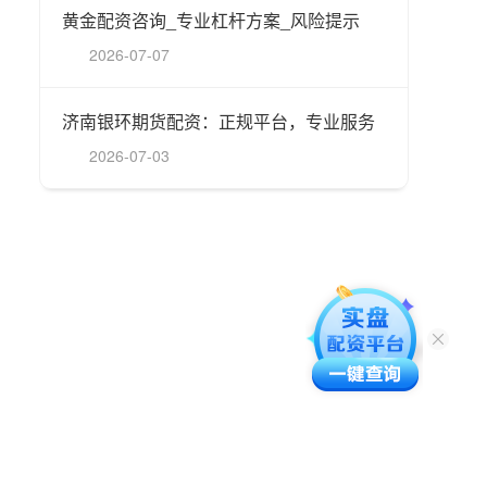
黄金配资咨询_专业杠杆方案_风险提示
2026-07-07
济南银环期货配资：正规平台，专业服务
2026-07-03