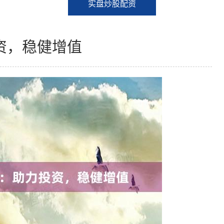
实盘炒股配资
资，稳健增值