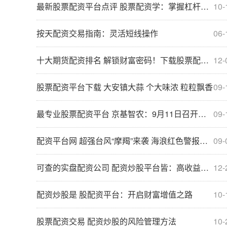
最新股票配资平台点评 股票配资学：掌握杠杆投资的奥秘
10-
按天配资交易指南：灵活短线操作
06-
十大期货配资排名 解锁财富密码！下载股票配资神器，轻松配资，稳赚不赔
12-
股票配资平台下载 大安镇大蒜 个大味浓 粒粒飘香
09-
最专业股票配资平台 京基智农：9月11日召开董事会会议
09-
配资平台网 超强台风“摩羯”来袭 海浪红色警报和风暴潮黄色警报发布
09-
可查的实盘配资公司 配资炒股平台皆：高收益陷阱还是财富利器？
12-
配资炒股是 股配资平台：开启财富增值之路
10-
股票配资交易 配资炒股的风险管理方法
10-