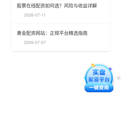
股票在线配资如何选？风险与收益详解
2026-07-11
黄金配资网站：正规平台精选指南
2026-07-07