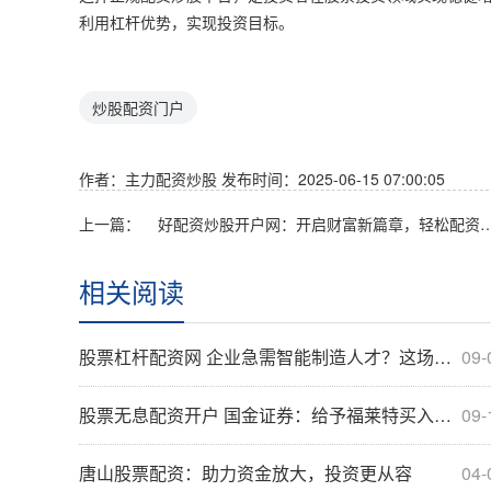
利用杠杆优势，实现投资目标。
炒股配资门户
作者：主力配资炒股
发布时间：2025-06-15 07:00:05
上一篇：
好配资炒股开户网：开启财富新篇章，轻
相关阅读
股票杠杆配资网 企业急需智能制造人才？这场校企对接活动“出实招”
09-
股票无息配资开户 国金证券：给予福莱特买入评级，目标价位29.61元
09-
唐山股票配资：助力资金放大，投资更从容
04-