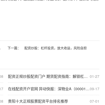
松配资，稳健获利
下一篇：
配资炒股：杠杆投资，放大收益，风险自担
08
配资正规炒股配资门户 期货配资指南：解锁杠杆交易的秘密
01-27
17
在线配资开户官网 异动快报：深物业A（000011）8月8日11点13分触及涨停板
09-17
08
贵阳十大正规股票配资平台排名推荐
07-01