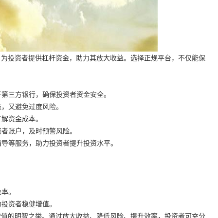
，为投资者提供杠杆资金，助力其放大收益。选择正规平台，不仅能保
管于第三方银行，确保投资者资金安全。
收益，又避免过度风险。
了解资金成本。
投资者账户，及时预警风险。
易指导等服务，助力投资者提升投资水平。
。
效率。
助力投资者稳健增值。
增值的明智之举。通过放大收益、降低风险、提升效率，投资者可充分