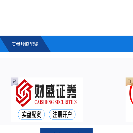
实盘炒股配资