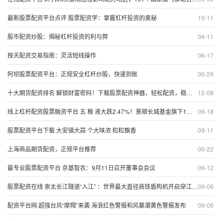
最新股票配资平台点评 股票配资学：掌握杠杆投资的奥秘
10-11
股市配资炒股：揭秘杠杆投资的利与弊
04-11
按天配资交易指南：灵活短线操作
06-17
阿坝股票配资平台：正规安全杠杆炒股，快速到账
06-29
十大期货配资排名 解锁财富密码！下载股票配资神器，轻松配资，稳赚不赔
12-08
线上杠杆配资股票融资平台 五 粮 液大跌2.47%！景顺长城基金旗下1只基金持有
09-18
股票配资平台下载 大安镇大蒜 个大味浓 粒粒飘香
09-11
上海商品期货配资，正规平台推荐
06-22
最专业股票配资平台 京基智农：9月11日召开董事会会议
09-12
股票配资在线 崇太长江隧道“入江” ：世界最大直径高铁盾构机开启穿江之旅
09-06
配资平台网 超强台风“摩羯”来袭 海浪红色警报和风暴潮黄色警报发布
09-06