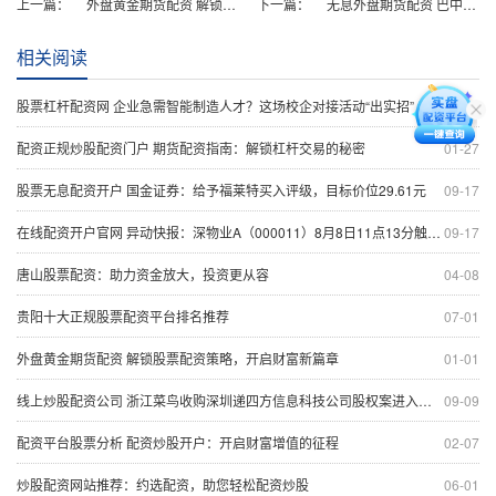
上一篇：
外盘黄金期货配资 解锁股票配资策略，开启财富新篇章
下一篇：
无息外盘期货配资 巴中股票配资：助您把握市场机遇，实现财富增值
相关阅读
股票杠杆配资网 企业急需智能制造人才？这场校企对接活动“出实招”
09-08
配资正规炒股配资门户 期货配资指南：解锁杠杆交易的秘密
01-27
股票无息配资开户 国金证券：给予福莱特买入评级，目标价位29.61元
09-17
在线配资开户官网 异动快报：深物业A（000011）8月8日11点13分触及涨停板
09-17
唐山股票配资：助力资金放大，投资更从容
04-08
贵阳十大正规股票配资平台排名推荐
07-01
外盘黄金期货配资 解锁股票配资策略，开启财富新篇章
01-01
线上炒股配资公司 浙江菜鸟收购深圳递四方信息科技公司股权案进入公示期
09-09
配资平台股票分析 配资炒股开户：开启财富增值的征程
02-07
炒股配资网站推荐：约选配资，助您轻松配资炒股
06-01