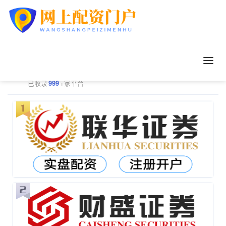
正规配资平台排行
更多
已收录
999
+家平台