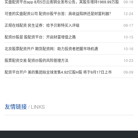
实盘配资平台app 8月5日云南铜业发布公告，其股东增持1969.99万股
09-16
可查的实盘配资公司 配资炒股平台皆：高收益陷阱还是财富利器？
12-24
正规在线配资 民生证券：给予贝斯特买入评级
09-17
配资炒股是 股配资平台：开启财富增值之路
10-15
北京股票配资开户 期货配资网：助力投资者把握市场机遇
10-16
股票配资交易 配资炒股的风险管理方法
10-23
配资平台开户 美的集团拟全球发售4.92亿股H股 将于9月17日上市
09-09
友情链接
/ LINKS