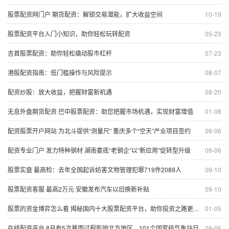
股票配资网门户 期货配资：解锁交易潜能，扩大收益空间
10-19
股票配资平台入门小知识，助你轻松玩转配资
05-23
吉首股票配资：助你轻松撬动股市杠杆
07-23
港股配资指南：低门槛操作与风险提示
08-07
配资炒股：放大收益，把握财富新机遇
08-20
无息外盘期货配资 巴中股票配资：助您把握市场机遇，实现财富增值
01-08
配资股票开户网站 为北斗提供“测量尺” 重庆多个“空天”产业项目签约
09-06
配资专业门户 发力特种钢材 湖南娄底“老钢企”以“新应用”促转型升级
09-06
股票实盘 最高检：去年全国起诉妨害文物管理犯罪719件2089人
09-10
股票配资客服 最高2万元 安徽发布汽车以旧换新补贴
09-10
股票的资金博弈怎么看 揭秘国内十大股票配资平台，助你投资之路更顺畅
01-05
在线配资平台 8月有5次暴雨过程影响北方地区，101个国家级气象站日降水量达到极端阈值标准
09-06