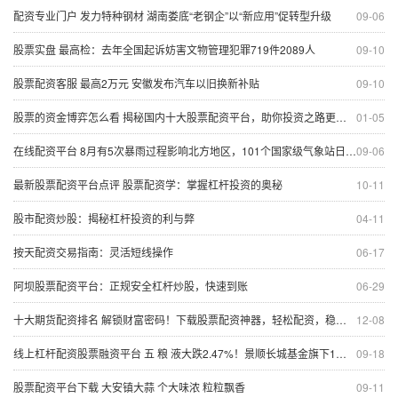
配资专业门户 发力特种钢材 湖南娄底“老钢企”以“新应用”促转型升级
09-06
股票实盘 最高检：去年全国起诉妨害文物管理犯罪719件2089人
09-10
股票配资客服 最高2万元 安徽发布汽车以旧换新补贴
09-10
股票的资金博弈怎么看 揭秘国内十大股票配资平台，助你投资之路更顺畅
01-05
在线配资平台 8月有5次暴雨过程影响北方地区，101个国家级气象站日降水量达到极端阈值标准
09-06
最新股票配资平台点评 股票配资学：掌握杠杆投资的奥秘
10-11
股市配资炒股：揭秘杠杆投资的利与弊
04-11
按天配资交易指南：灵活短线操作
06-17
阿坝股票配资平台：正规安全杠杆炒股，快速到账
06-29
十大期货配资排名 解锁财富密码！下载股票配资神器，轻松配资，稳赚不赔
12-08
线上杠杆配资股票融资平台 五 粮 液大跌2.47%！景顺长城基金旗下1只基金持有
09-18
股票配资平台下载 大安镇大蒜 个大味浓 粒粒飘香
09-11