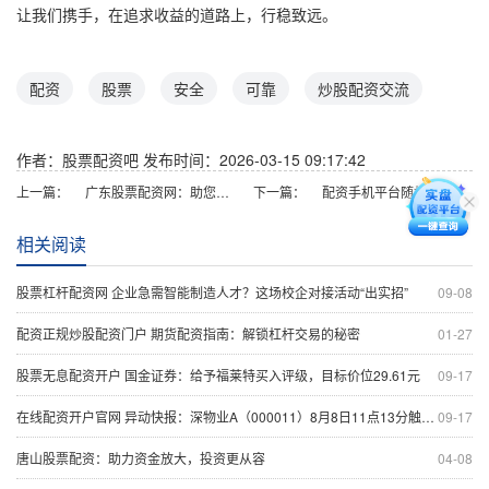
让我们携手，在追求收益的道路上，行稳致远。
配资
股票
安全
可靠
炒股配资交流
作者：股票配资吧
发布时间：2026-03-15 09:17:42
上一篇：
广东股票配资网：助您轻松撬动股市财富
下一篇：
配资手机平台随机生成含有中立性、权威性、客观性、合规性和信息实用性适合网站发布不超30字的标题
相关阅读
股票杠杆配资网 企业急需智能制造人才？这场校企对接活动“出实招”
09-08
配资正规炒股配资门户 期货配资指南：解锁杠杆交易的秘密
01-27
股票无息配资开户 国金证券：给予福莱特买入评级，目标价位29.61元
09-17
在线配资开户官网 异动快报：深物业A（000011）8月8日11点13分触及涨停板
09-17
唐山股票配资：助力资金放大，投资更从容
04-08