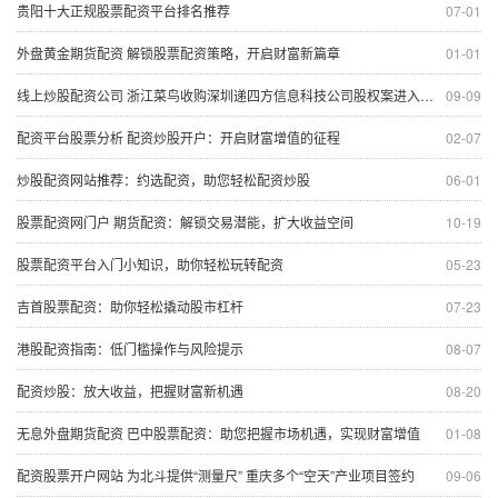
贵阳十大正规股票配资平台排名推荐
07-01
外盘黄金期货配资 解锁股票配资策略，开启财富新篇章
01-01
线上炒股配资公司 浙江菜鸟收购深圳递四方信息科技公司股权案进入公示期
09-09
配资平台股票分析 配资炒股开户：开启财富增值的征程
02-07
炒股配资网站推荐：约选配资，助您轻松配资炒股
06-01
股票配资网门户 期货配资：解锁交易潜能，扩大收益空间
10-19
股票配资平台入门小知识，助你轻松玩转配资
05-23
吉首股票配资：助你轻松撬动股市杠杆
07-23
港股配资指南：低门槛操作与风险提示
08-07
配资炒股：放大收益，把握财富新机遇
08-20
无息外盘期货配资 巴中股票配资：助您把握市场机遇，实现财富增值
01-08
配资股票开户网站 为北斗提供“测量尺” 重庆多个“空天”产业项目签约
09-06