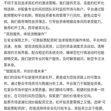
不同于盲目追求高杠杆的激进策略，我们提供灵活、适度的杠杆比
例选择，并配备专业的风控团队实时监控市场与账户。平台通过智
能预警和平仓机制，帮助投资者有效管理下行风险，避免过度亏
损。我们倡导理性投资理念，引导投资者根据自身风险承受能力，
善用杠杆工具，而非被其左右。
**高效服务，体验流畅操作**
在安全保障之外，“可靠股票配资网”追求极致的操作体验。平台响应
迅速，充值、提现流程简洁高效，让您的资金调度灵活自如。清晰
直观的交易界面，配合稳定的系统支持，确保您在行情波动时也能
顺畅交易。我们提供专业的客户服务，及时解答疑问，助您专注决
策本身。
**赋能投资，共创价值未来**
我们的目标不仅是提供资金杠杆，更是成为您投资路上的可靠伙
伴。通过整合市场资讯与数据分析工具，平台致力于赋能投资者，
在复杂市场中提升决策质量。我们期待与理性、稳健的投资者一同
成长，在可控的风险范围内，探索更广阔的价值增长空间。
股票市场波澜壮阔炒股配资交流，杠杆投资更需慎之又慎。选择“可
靠股票配资网”，即是选择将安全托付给专业，将投资立足于稳健。