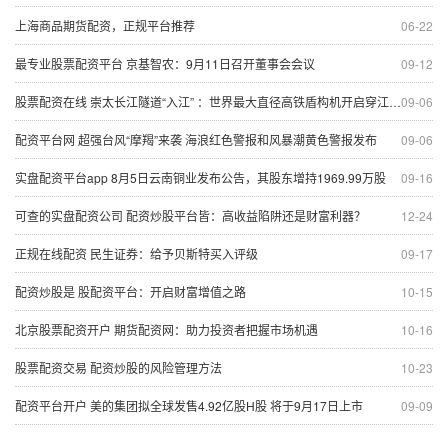
上海商品期货配资，正规平台推荐
06-22
最专业股票配资平台 京基智农：9月11日召开董事会会议
09-12
股票配资在线 崇太长江隧道“入江” ：世界最大直径高铁盾构机开启穿江之旅
09-06
配资平台网 超强台风“摩羯”来袭 海浪红色警报和风暴潮黄色警报发布
09-06
实盘配资平台app 8月5日云南铜业发布公告，其股东增持1969.99万股
09-16
可查的实盘配资公司 配资炒股平台皆：高收益陷阱还是财富利器？
12-24
正规在线配资 民生证券：给予贝斯特买入评级
09-17
配资炒股是 股配资平台：开启财富增值之路
10-15
北京股票配资开户 期货配资网：助力投资者把握市场机遇
10-16
股票配资交易 配资炒股的风险管理方法
10-23
配资平台开户 美的集团拟全球发售4.92亿股H股 将于9月17日上市
09-09