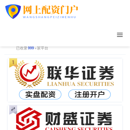
正规配资平台排行
更多
已收录
999
+家平台