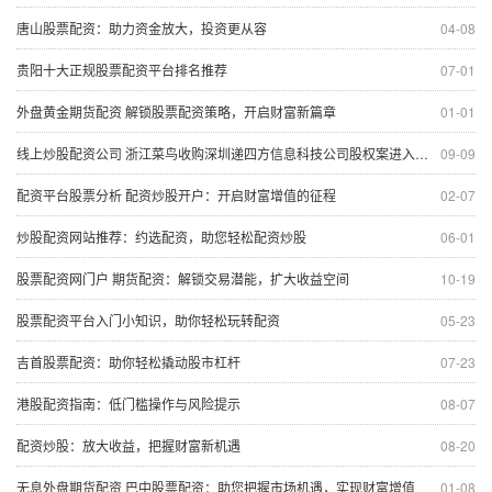
唐山股票配资：助力资金放大，投资更从容
04-08
贵阳十大正规股票配资平台排名推荐
07-01
外盘黄金期货配资 解锁股票配资策略，开启财富新篇章
01-01
线上炒股配资公司 浙江菜鸟收购深圳递四方信息科技公司股权案进入公示期
09-09
配资平台股票分析 配资炒股开户：开启财富增值的征程
02-07
炒股配资网站推荐：约选配资，助您轻松配资炒股
06-01
股票配资网门户 期货配资：解锁交易潜能，扩大收益空间
10-19
股票配资平台入门小知识，助你轻松玩转配资
05-23
吉首股票配资：助你轻松撬动股市杠杆
07-23
港股配资指南：低门槛操作与风险提示
08-07
配资炒股：放大收益，把握财富新机遇
08-20
无息外盘期货配资 巴中股票配资：助您把握市场机遇，实现财富增值
01-08