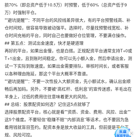
损70%（即总资产低于10.5万）时预警，低于60%（总资产低于9
万）时强制平仓。
**避坑提醒**：不同平台的风控线差异很大，有的平台预警线高、补
仓时间短，很容易导致被动强平。选择时，尽量找预警线宽松、补
仓时间充裕的平台，同时自己也要做好仓位管理，不要满仓操作。
## 第五点：测试出金速度，快才是硬道理
再好的平台，如果出金慢，也是白搭。正规配资平台通常支持T+0或
T+1出金，且到账时间稳定。你可以先小额入金，然后申请出金，测
试一下实际到账速度。如果出金需要排队、审核时间长，或者客服
以各种理由拖延，那这个平台大概率不靠谱。
**避坑提醒**：不要一次性投入大额资金，先小额试水，确认出金顺
畅后再加码。另外，不要被“高杠杆、低利息”的宣传迷惑，羊毛出在
羊身上，过低的费用往往意味着更大的风险。
## 总结：股票配资如何选？记住这5点就够了
选择股票配资平台，核心就是看**资质、资金、费用、风控、出金**
这5个维度。不要轻信“稳赚不赔”“内部消息”等话术，也不要因为急
着用钱就盲目签约。配资本身是放大收益的工具，但前提是平台正
规、风险可控。