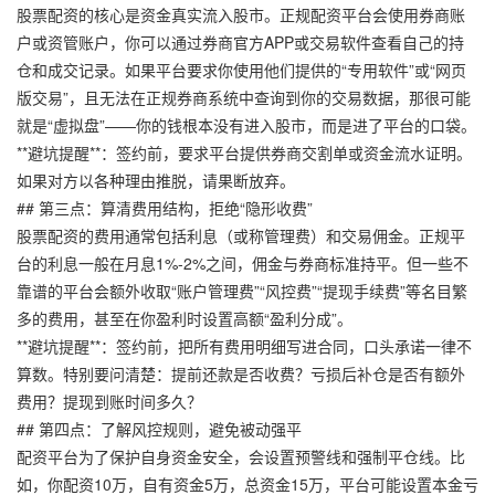
股票配资的核心是资金真实流入股市。正规配资平台会使用券商账
户或资管账户，你可以通过券商官方APP或交易软件查看自己的持
仓和成交记录。如果平台要求你使用他们提供的“专用软件”或“网页
版交易”，且无法在正规券商系统中查询到你的交易数据，那很可能
就是“虚拟盘”——你的钱根本没有进入股市，而是进了平台的口袋。
**避坑提醒**：签约前，要求平台提供券商交割单或资金流水证明。
如果对方以各种理由推脱，请果断放弃。
## 第三点：算清费用结构，拒绝“隐形收费”
股票配资的费用通常包括利息（或称管理费）和交易佣金。正规平
台的利息一般在月息1%-2%之间，佣金与券商标准持平。但一些不
靠谱的平台会额外收取“账户管理费”“风控费”“提现手续费”等名目繁
多的费用，甚至在你盈利时设置高额“盈利分成”。
**避坑提醒**：签约前，把所有费用明细写进合同，口头承诺一律不
算数。特别要问清楚：提前还款是否收费？亏损后补仓是否有额外
费用？提现到账时间多久？
## 第四点：了解风控规则，避免被动强平
配资平台为了保护自身资金安全，会设置预警线和强制平仓线。比
如，你配资10万，自有资金5万，总资金15万，平台可能设置本金亏