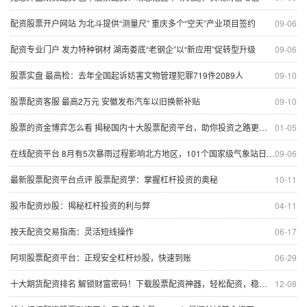
配资股票开户网站 为北斗提供“测量尺” 重庆多个“空天”产业项目签约
09-06
配资专业门户 发力特种钢材 湖南娄底“老钢企”以“新应用”促转型升级
09-06
股票实盘 最高检：去年全国起诉妨害文物管理犯罪719件2089人
09-10
股票配资客服 最高2万元 安徽发布汽车以旧换新补贴
09-10
股票的资金博弈怎么看 揭秘国内十大股票配资平台，助你投资之路更顺畅
01-05
在线配资平台 8月有5次暴雨过程影响北方地区，101个国家级气象站日降水量达到极端阈值标准
09-06
最新股票配资平台点评 股票配资学：掌握杠杆投资的奥秘
10-11
股市配资炒股：揭秘杠杆投资的利与弊
04-11
按天配资交易指南：灵活短线操作
06-17
阿坝股票配资平台：正规安全杠杆炒股，快速到账
06-29
十大期货配资排名 解锁财富密码！下载股票配资神器，轻松配资，稳赚不赔
12-08