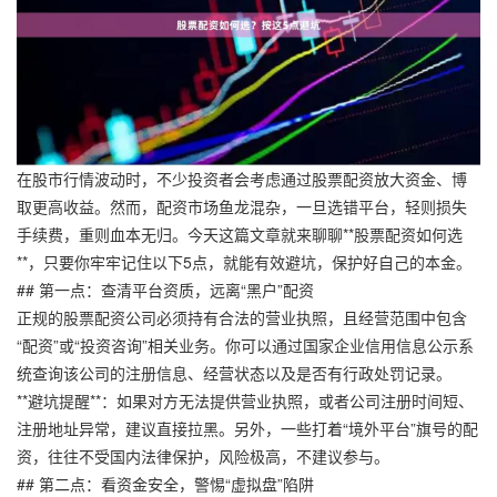
在股市行情波动时，不少投资者会考虑通过股票配资放大资金、博
取更高收益。然而，配资市场鱼龙混杂，一旦选错平台，轻则损失
手续费，重则血本无归。今天这篇文章就来聊聊**股票配资如何选
**，只要你牢牢记住以下5点，就能有效避坑，保护好自己的本金。
## 第一点：查清平台资质，远离“黑户”配资
正规的股票配资公司必须持有合法的营业执照，且经营范围中包含
“配资”或“投资咨询”相关业务。你可以通过国家企业信用信息公示系
统查询该公司的注册信息、经营状态以及是否有行政处罚记录。
**避坑提醒**：如果对方无法提供营业执照，或者公司注册时间短、
注册地址异常，建议直接拉黑。另外，一些打着“境外平台”旗号的配
资，往往不受国内法律保护，风险极高，不建议参与。
## 第二点：看资金安全，警惕“虚拟盘”陷阱