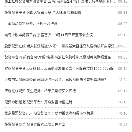
线上杠杆配资股票融资平台 五 粮 液大跌2.47%！景顺长城基金旗下1只基金持有
09-18
股票配资平台下载 大安镇大蒜 个大味浓 粒粒飘香
09-11
上海商品期货配资，正规平台推荐
06-22
最专业股票配资平台 京基智农：9月11日召开董事会会议
09-12
股票配资在线 崇太长江隧道“入江” ：世界最大直径高铁盾构机开启穿江之旅
09-06
配资平台网 超强台风“摩羯”来袭 海浪红色警报和风暴潮黄色警报发布
09-06
实盘配资平台app 8月5日云南铜业发布公告，其股东增持1969.99万股
09-16
可查的实盘配资公司 配资炒股平台皆：高收益陷阱还是财富利器？
12-24
正规在线配资 民生证券：给予贝斯特买入评级
09-17
配资炒股是 股配资平台：开启财富增值之路
10-15
北京股票配资开户 期货配资网：助力投资者把握市场机遇
10-16
股票配资交易 配资炒股的风险管理方法
10-23