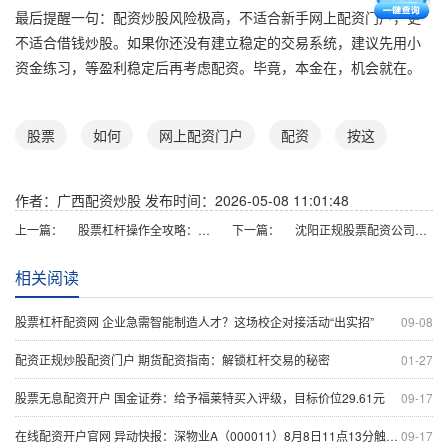
最后提醒一句：配资炒股风险极高，不适合新手网上配资门户，更
不适合借钱炒股。如果你还没有建立稳定的交易系统，建议先用小
资金练习，等盈利稳定后再考虑配资。毕竟，本金在，机会就在。
股票
如何
网上配资门户
配资
按这
作者：广西配资炒股
发布时间：2026-05-08 11:01:48
上一篇：
股票杠杆操作全攻略：融资配资与风险控制
下一篇：
沈阳正规股票配资公司排名
相关阅读
股票杠杆配资网 企业急需智能制造人才？这场校企对接活动“出实招”
09-08
配资正规炒股配资门户 期货配资指南：解锁杠杆交易的秘密
01-27
股票无息配资开户 国金证券：给予福莱特买入评级，目标价位29.61元
09-17
在线配资开户官网 异动快报：深物业A（000011）8月8日11点13分触及涨停板
09-17