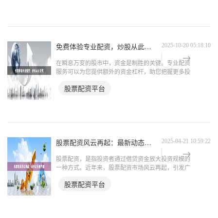
全可靠：
免费体验专业配资，炒股从此无忧
2025-10-20 05:18:10
在瞬息万变的股市中，资金是制胜的关键。专业配资
服务可以为您提供额外的资金杠杆，助您把握更多投
资机会。 现在，我们为您提供免费体验专业配资的
股票配资平台
机会。无需任何费用，即可享受以下优势： * **更高
的资金杠杆
股票配资风云再起：最新动态抢先看
2025-04-21 10:59:22
股票配资，是指投资者通过借贷资金放大投资规模的
一种方式。近年来，股票配资市场风云再起，引发广
泛关注。 **最新动态：** * **监管趋严：**监管部门
股票配资平台
持续加强对股票配资市场的监管，严厉打击违规行
为。