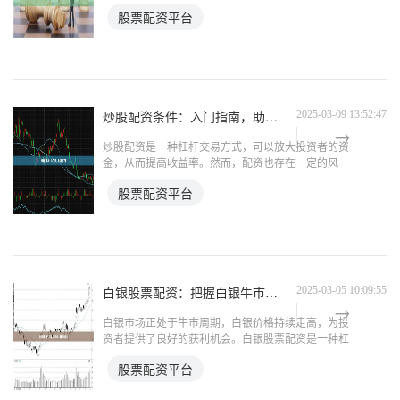
应，以较小的本金撬动更大的资金，从而放大交易收
股票配资平台
益。 珠海期货配资平台经过严格监管，确保资金安
全和交易透明。投
炒股配资条件：入门指南，助你轻松了解
2025-03-09 13:52:47
炒股配资是一种杠杆交易方式，可以放大投资者的资
金，从而提高收益率。然而，配资也存在一定的风
险，因此了解配资条件至关重要。 **基本条件：** *
股票配资平台
年满18周岁，具有完全民事行为能力 * 拥有证券账
户，
白银股票配资：把握白银牛市，杠杆投资获利
2025-03-05 10:09:55
白银市场正处于牛市周期，白银价格持续走高，为投
资者提供了良好的获利机会。白银股票配资是一种杠
杆投资方式，可以放大投资收益，但同时也要注意风
股票配资平台
险。 **什么是白银股票配资？** 白银股票配资是指投
资者通过