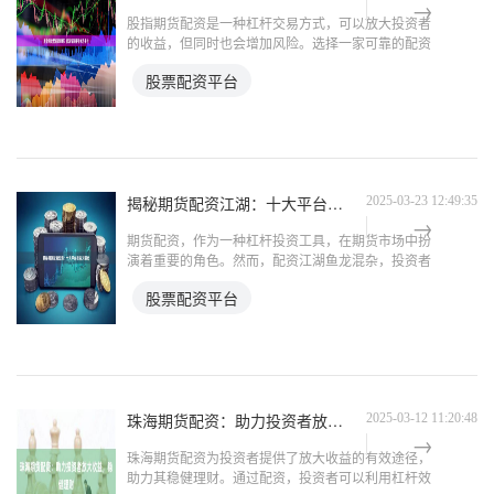
股指期货配资是一种杠杆交易方式，可以放大投资者
的收益，但同时也会增加风险。选择一家可靠的配资
平台至关重要。资深专家推荐以下优选平台： **1. 某
股票配资平台
某证券** * 行业领先的证券公司，拥有雄厚的资金实
力
揭秘期货配资江湖：十大平台排名大曝光
2025-03-23 12:49:35
期货配资，作为一种杠杆投资工具，在期货市场中扮
演着重要的角色。然而，配资江湖鱼龙混杂，投资者
需要擦亮眼睛，选择正规可靠的平台。 经过多方调
股票配资平台
研和分析，现公布期货配资十大平台排名： 1. 恒信
期货 2.
珠海期货配资：助力投资者放大收益，稳健理财
2025-03-12 11:20:48
珠海期货配资为投资者提供了放大收益的有效途径，
助力其稳健理财。通过配资，投资者可以利用杠杆效