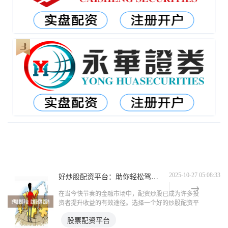
好炒股配资平台：助你轻松驾驭股市
2025-10-27 05:08:33
在当今快节奏的金融市场中，配资炒股已成为许多投
资者提升收益的有效途径。选择一个好的炒股配资平
台至关重要，因为它将直接影响你的投资体验和收益
股票配资平台
率。 一个好的炒股配资平台应具备以下特点： * **安