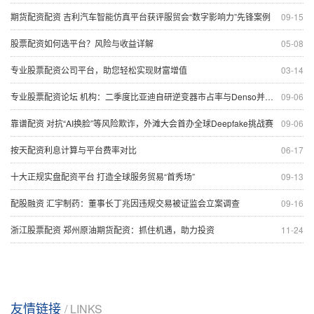
期货配资配资 吉利汽车智能仿真平台获评服贸会“数字影响力”先锋案例
09-15
股票配资如何选平台？风险与收益详解
05-08
专业股票配资公司平台，助您轻松实现财富增值
03-14
专业股票配资论坛 机构：二季度比亚迪自研逆变器市占率与Denso并列全球第一
09-06
靠谱配资 对抗“AI换脸”等风险欺诈，外滩大会首办全球Deepfake挑战赛
09-06
按天配资利息计算与平台费率对比
06-17
十大正规实盘配资平台 打造全球服务贸易“首秀场”
09-13
配股融资 汇宇制药：董事长丁兆因违规交易被证监会立案调查
09-16
浙江股票配资 郑州原油期货配资：抓住机遇，助力投资
11-24
友情链接
/ LINKS