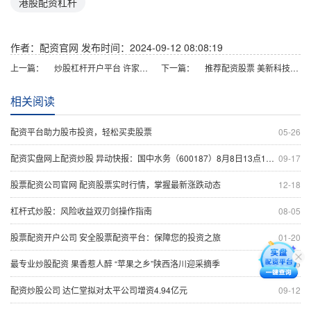
港股配资杠杆
作者：配资官网
发布时间：2024-09-12 08:08:19
上一篇：
炒股杠杆开户平台 许家印前妻 突发！
下一篇：
推荐配资股票 美新科技：约119.11万股限售股9月13日解禁
相关阅读
配资平台助力股市投资，轻松买卖股票
05-26
配资实盘网上配资炒股 异动快报：国中水务（600187）8月8日13点19分触及涨停板
09-17
股票配资公司官网 配资股票实时行情，掌握最新涨跌动态
12-18
杠杆式炒股：风险收益双刃剑操作指南
08-05
股票配资开户公司 安全股票配资平台：保障您的投资之旅
01-20
最专业炒股配资 果香惹人醉 “苹果之乡”陕西洛川迎采摘季
09-06
配资炒股公司 达仁堂拟对太平公司增资4.94亿元
09-12