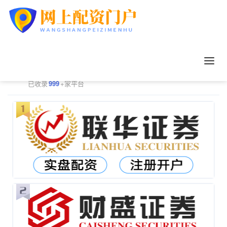
正规配资平台排行
更多
已收录
999
+家平台