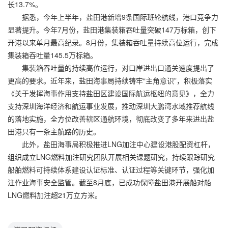
长13.7%。
据悉，今年上半年，盐田港新增9条国际班轮航线，港口竞争力
显著提升。今年7月份，盐田港集装箱吞吐量突破147万标箱，创下
开港以来单月最高纪录。8月份，集装箱吞吐量持续高位运行，完成
集装箱吞吐量145.5万标箱。
集装箱吞吐量的持续高位运行，对口岸进出口通关速度提出了
更高的要求。近年来，盐田海事局持续铸牢“主角意识”，积极落实
《关于发挥海事作用支持盐田区建设国际航运枢纽的意见》，全力
支持深圳海洋经济和航运事业发展，推动深圳大鹏湾水域推荐航线
的落地实施，全方位改善辖区通航环境，彻底改变了多年来进出盐
田港只有一条主航路的历史。
此外，盐田海事局积极推进LNG加注中心建设港股配资杠杆，
组织成立LNG燃料加注研究团队开展相关课题研究，持续跟踪研究
船舶燃料可持续体系建设认证标准、认证过程等关键环节，强化加
注作业海事安全监管。截至8月底，已成功保障盐田港开展船对船
LNG燃料加注超21万立方米。