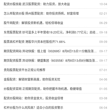
配资炒股技能 武汉股票配资：助力投资，放大收益
10-04
怎么样配资炒股 扬州股票配资：助你投资扬帆，财富倍增
02-21
股牛网配资：解锁投资新机遇，轻松倍增收益
06-29
东莞股票配资 妙可蓝多上半年营收19.23亿元，净利润0.77亿元；总经理柴琇拟减持套现超2亿元
09-18
股票高杠杆配资 港股华兴资本控股低开71.66%
09-09
期货配资网站 异动快报：煌上煌（002695）8月8日13点11分触及涨停板
09-17
期货配资股票 异动快报：健盛集团（603558）8月8日13点8分触及涨停板
09-17
贵阳股票配资平台正规公司推荐
07-01
金股配资：解锁财富新高度，助你投资无忧
04-06
炒股配资官网 正规期货配资，助你把握市场机遇，稳健增值
01-05
配资炒股网站：助你资金放大，投资收益倍增
03-08
杠杆炒股为什么风险高？适合小白的投资警示
06-04