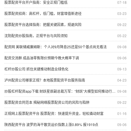
股票配资平台开户指南：安全正规门槛低
07-18
股票配资招商：高杠杆，低门槛，财富增值新途径
03-23
股票配资平台选择指南：把握关键因素，规避风险
09-22
沈阳配资炒股指南，正规平台与风险须知
05-22
配资网 美联储威廉姆斯：个人对9月降息25还是50个基点尚无看法
09-08
配资交流群 成品油零售限价预期今晚大概率下调
09-06
杠杆炒股公司 抓住关键推动制造业绿色化
09-13
泸州配资公司哪家正规？本地股票配资平台服务指南
04-23
炒股杠杆配资app下载 财跃星辰副总裁万军：“财跃”大模型如何推动行业新质生产力提升 | 直击2024外滩大会
09-08
股票配资合同范本 揭秘网络股票配资公司的风险与陷阱
09-22
正规网上股票配资平台 股票配资：快速提升资金，轻松撬动财富
01-16
陕西配资平台 波罗的海干散货运价指数上涨0.89% 报1919点
09-06