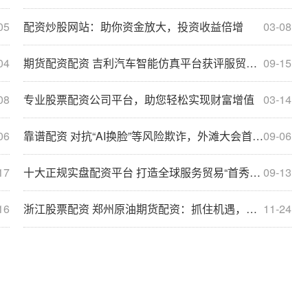
05
配资炒股网站：助你资金放大，投资收益倍增
03-08
04
期货配资配资 吉利汽车智能仿真平台获评服贸会“数字影响力”先锋案例
09-15
08
专业股票配资公司平台，助您轻松实现财富增值
03-14
06
靠谱配资 对抗“AI换脸”等风险欺诈，外滩大会首办全球Deepfake挑战赛
09-06
17
十大正规实盘配资平台 打造全球服务贸易“首秀场”
09-13
16
浙江股票配资 郑州原油期货配资：抓住机遇，助力投资
11-24