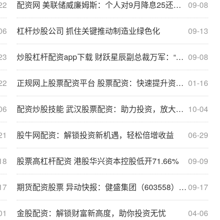
22
配资网 美联储威廉姆斯：个人对9月降息25还是50个基点尚无看法
09-08
06
杠杆炒股公司 抓住关键推动制造业绿色化
09-13
23
炒股杠杆配资app下载 财跃星辰副总裁万军：“财跃”大模型如何推动行业新质生产力提升 | 直击2024外滩大会
09-08
22
正规网上股票配资平台 股票配资：快速提升资金，轻松撬动财富
01-16
06
配资炒股技能 武汉股票配资：助力投资，放大收益
10-04
21
股牛网配资：解锁投资新机遇，轻松倍增收益
06-29
18
股票高杠杆配资 港股华兴资本控股低开71.66%
09-09
17
期货配资股票 异动快报：健盛集团（603558）8月8日13点8分触及涨停板
09-17
01
金股配资：解锁财富新高度，助你投资无忧
04-06