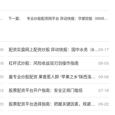
动快报：国中水务（600187）8月8日13点19分触及涨停板
下一篇：
专业炒股配资网平台 异动快报：华塑控股（000509）8月8日13点0分触及涨停板
26
配资实盘网上配资炒股 异动快报：国中水务（600187）8月8日13点19分触及涨停板
09-17
18
杠杆式炒股：风险收益双刃剑操作指南
08-05
20
最专业炒股配资 果香惹人醉 “苹果之乡”陕西洛川迎采摘季
09-06
12
股票配资平台开户指南：安全正规门槛低
07-18
23
股票配资平台选择指南：把握关键因素，规避风险
09-22