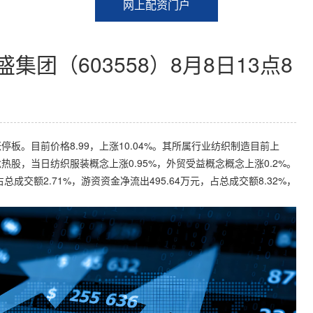
网上配资门户
团（603558）8月8日13点8
及涨停板。目前价格8.99，上涨10.04%。其所属行业纺织制造目前上
股，当日纺织服装概念上涨0.95%，外贸受益概念概念上涨0.2%。
总成交额2.71%，游资资金净流出495.64万元，占总成交额8.32%，