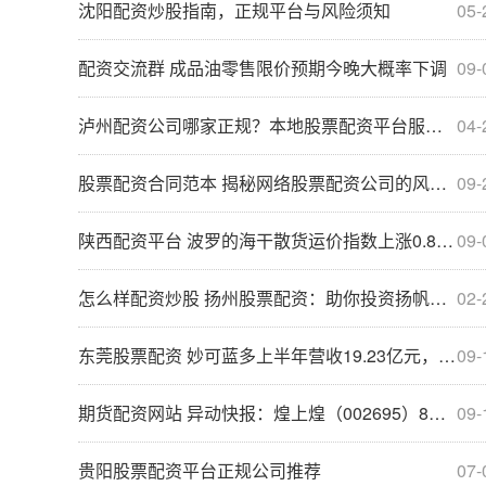
沈阳配资炒股指南，正规平台与风险须知
05-
配资交流群 成品油零售限价预期今晚大概率下调
09-
泸州配资公司哪家正规？本地股票配资平台服务指南
04-
股票配资合同范本 揭秘网络股票配资公司的风险与陷阱
09-
陕西配资平台 波罗的海干散货运价指数上涨0.89% 报1919点
09-
怎么样配资炒股 扬州股票配资：助你投资扬帆，财富倍增
02-
东莞股票配资 妙可蓝多上半年营收19.23亿元，净利润0.77亿元；总经理柴琇拟减持套现超2亿元
09-
期货配资网站 异动快报：煌上煌（002695）8月8日13点11分触及涨停板
09-
贵阳股票配资平台正规公司推荐
07-