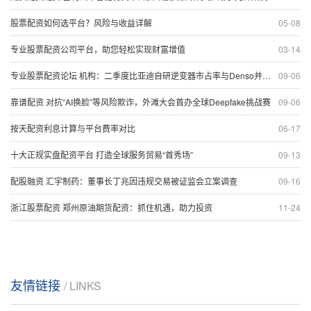
股票配资如何选平台？风险与收益详解
05-08
专业股票配资公司平台，助您轻松实现财富增值
03-14
专业股票配资论坛 机构：二季度比亚迪自研逆变器市占率与Denso并列全球第一
09-06
靠谱配资 对抗“AI换脸”等风险欺诈，外滩大会首办全球Deepfake挑战赛
09-06
按天配资利息计算与平台费率对比
06-17
十大正规实盘配资平台 打造全球服务贸易“首秀场”
09-13
配股融资 汇宇制药：董事长丁兆因违规交易被证监会立案调查
09-16
浙江股票配资 郑州原油期货配资：抓住机遇，助力投资
11-24
友情链接
/ LINKS