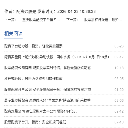
作者：配资炒股是
发布时间：2026-04-23 10:36:33
上一篇：
重庆股票配资平台排名，正规安全低息配资公司推荐
下一篇：
股票加杠杆渠道：融资融券、配资平台、券商信用账户。
相关阅读
配资平台助力股市投资，轻松买卖股票
05-26
配资实盘网上配资炒股 异动快报：国中水务（600187）8月8日13点19分触及涨停板
09-17
股票配资公司官网 配资股票实时行情，掌握最新涨跌动态
12-18
杠杆式炒股：风险收益双刃剑操作指南
08-05
股票配资开户公司 安全股票配资平台：保障您的投资之旅
01-20
最专业炒股配资 果香惹人醉 “苹果之乡”陕西洛川迎采摘季
09-06
配资炒股公司 达仁堂拟对太平公司增资4.94亿元
09-12
股票配资平台开户指南：安全正规门槛低
07-18