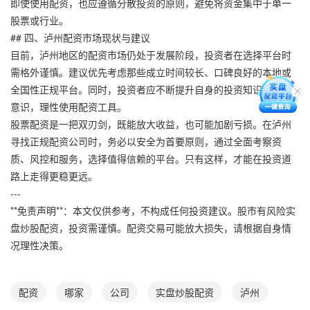
即使使用配资，也应遵循分散投资的原则，避免将资金集中于单一
股票或行业。
## 四、泸州配资市场现状与建议
目前，泸州地区的配资市场仍处于发展阶段，投资者在选择平台时
需格外谨慎。建议优先考虑那些成立时间较长、口碑良好的本地或
全国性正规平台。同时，投资者应不断提升自身的投资知识与风险
意识，理性使用配资工具。
股票配资是一把双刃剑，既能放大收益，也可能加剧亏损。在泸州
寻找正规配资公司时，务必以安全为首要原则，通过全面考察资
质、风控和服务，选择值得信赖的平台。只有这样，才能在投资道
路上走得更稳更远。
---
**免责声明**：本文仅供参考，不构成任何投资建议。股市有风险实
盘炒股配资，投资需谨慎。配资交易可能放大损失，请根据自身情
况理性决策。
配资
哪家
公司
实盘炒股配资
泸州