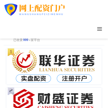
正规配资平台排行
更多
已收录
999
+家平台