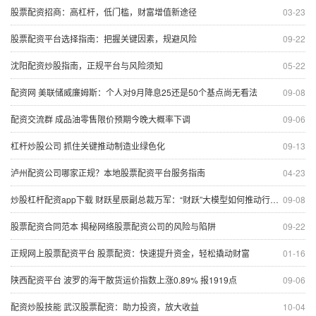
股票配资招商：高杠杆，低门槛，财富增值新途径
03-23
股票配资平台选择指南：把握关键因素，规避风险
09-22
沈阳配资炒股指南，正规平台与风险须知
05-22
配资网 美联储威廉姆斯：个人对9月降息25还是50个基点尚无看法
09-08
配资交流群 成品油零售限价预期今晚大概率下调
09-06
杠杆炒股公司 抓住关键推动制造业绿色化
09-13
泸州配资公司哪家正规？本地股票配资平台服务指南
04-23
炒股杠杆配资app下载 财跃星辰副总裁万军：“财跃”大模型如何推动行业新质生产力提升 | 直击2024外滩大会
09-08
股票配资合同范本 揭秘网络股票配资公司的风险与陷阱
09-22
正规网上股票配资平台 股票配资：快速提升资金，轻松撬动财富
01-16
陕西配资平台 波罗的海干散货运价指数上涨0.89% 报1919点
09-06
配资炒股技能 武汉股票配资：助力投资，放大收益
10-04