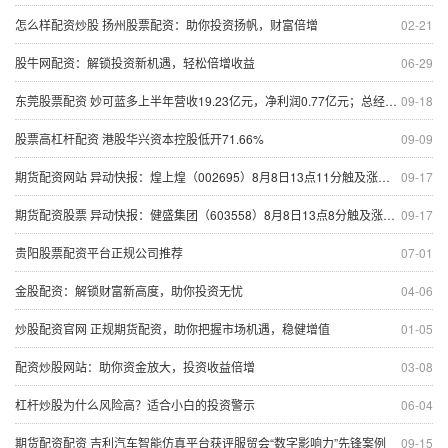
怎么样配资炒股 扬州股票配资：助你投资扬帆，财富倍增
02-21
股牛网配资：解锁投资新机遇，轻松倍增收益
06-29
东莞股票配资 妙可蓝多上半年营收19.23亿元，净利润0.77亿元；总经理柴琇拟减持套现超2亿元
09-18
股票高杠杆配资 港股华兴资本控股低开71.66%
09-09
期货配资网站 异动快报：煌上煌（002695）8月8日13点11分触及涨停板
09-17
期货配资股票 异动快报：健盛集团（603558）8月8日13点8分触及涨停板
09-17
贵阳股票配资平台正规公司推荐
07-01
金股配资：解锁财富新高度，助你投资无忧
04-06
炒股配资官网 正规期货配资，助你把握市场机遇，稳健增值
01-05
配资炒股网站：助你资金放大，投资收益倍增
03-08
杠杆炒股为什么风险高？适合小白的投资警示
06-04
期货配资配资 吉利汽车智能仿真平台获评服贸会“数字影响力”先锋案例
09-15