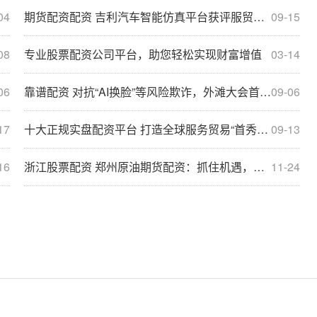
04
期货配资配资 吉利汽车智能仿真平台获评服贸会“数字影响力”先锋案例
09-15
08
专业股票配资公司平台，助您轻松实现财富增值
03-14
06
靠谱配资 对抗“AI换脸”等风险欺诈，外滩大会首办全球Deepfake挑战赛
09-06
17
十大正规实盘配资平台 打造全球服务贸易“首秀场”
09-13
16
浙江股票配资 郑州原油期货配资：抓住机遇，助力投资
11-24