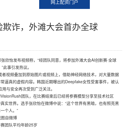
网上配资门户
风险欺诈，外滩大会首办全球
欣怡发布视频称，“经团队同意，将参加外滩大会AI创新赛·全球
。”此事引发热议。
片或者视频叠加到原始图片或视频上，借助神经网络技术，对大量数据
逼真的虚假内容。韩国近期曝出的Deepfake女性受害事件，被认
的应用与安全再次受到广泛关注。
ionRush团队，在比赛结束后已经将参赛模型分享至技术社区
守护真实世界。选手张欣怡在微博中说：“这个世界有黑暗，也有照亮黑
一个人。”
截图自微博
赛团队平均年龄25岁