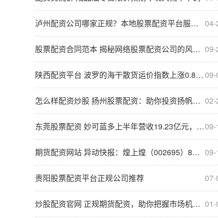
泸州配资公司哪家正规？本地股票配资平台服务指南
04-
股票配资合同范本 揭秘网络股票配资公司的风险与陷阱
09-
陕西配资平台 波罗的海干散货运价指数上涨0.89% 报1919点
09-
怎么样配资炒股 扬州股票配资：助你投资扬帆，财富倍增
02-
东莞股票配资 妙可蓝多上半年营收19.23亿元，净利润0.77亿元；总经理柴琇拟减持套现超2亿元
09-
期货配资网站 异动快报：煌上煌（002695）8月8日13点11分触及涨停板
09-
贵阳股票配资平台正规公司推荐
07-
炒股配资官网 正规期货配资，助你把握市场机遇，稳健增值
01-