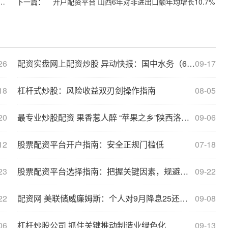
河南省1～8月房地产企业销售业绩TOP20出炉
下一篇：
开户配资平台 山西6年对非进出口额年均增长10.7%
26
配资实盘网上配资炒股 异动快报：国中水务（600187）8月8日13点19分触及涨停板
09-17
18
杠杆式炒股：风险收益双刃剑操作指南
08-05
20
最专业炒股配资 果香惹人醉 “苹果之乡”陕西洛川迎采摘季
09-06
12
股票配资平台开户指南：安全正规门槛低
07-18
23
股票配资平台选择指南：把握关键因素，规避风险
09-22
22
配资网 美联储威廉姆斯：个人对9月降息25还是50个基点尚无看法
09-08
06
杠杆炒股公司 抓住关键推动制造业绿色化
09-13