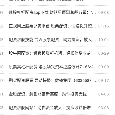
23
炒股杠杆配资app下载 财跃星辰副总裁万军：“财跃”大模型如何推动行业新质生产力提升 | 直击2024外滩大会
09-08
22
正规网上股票配资平台 股票配资：快速提升资金，轻松撬动财富
01-16
06
配资炒股技能 武汉股票配资：助力投资，放大收益
10-04
21
股牛网配资：解锁投资新机遇，轻松倍增收益
06-29
18
股票高杠杆配资 港股华兴资本控股低开71.66%
09-09
17
期货配资股票 异动快报：健盛集团（603558）8月8日13点8分触及涨停板
09-17
01
金股配资：解锁财富新高度，助你投资无忧
04-06
05
配资炒股网站：助你资金放大，投资收益倍增
03-08